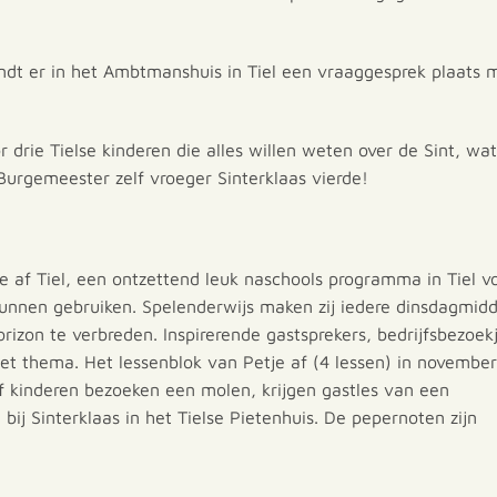
dt er in het Ambtmanshuis in Tiel een vraaggesprek plaats 
rie Tielse kinderen die alles willen weten over de Sint, wa
urgemeester zelf vroeger Sinterklaas vierde!
tje af Tiel, een ontzettend leuk naschools programma in Tiel v
 kunnen gebruiken. Spelenderwijs maken zij iedere dinsdagmid
zon te verbreden. Inspirerende gastsprekers, bedrijfsbezoek
 het thema. Het lessenblok van Petje af (4 lessen) in november
f kinderen bezoeken een molen, krijgen gastles van een
j Sinterklaas in het Tielse Pietenhuis. De pepernoten zijn