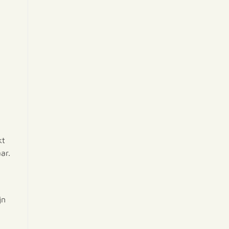
kt
ar.
jn