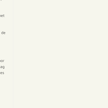
met
t de
oor
dag
jes