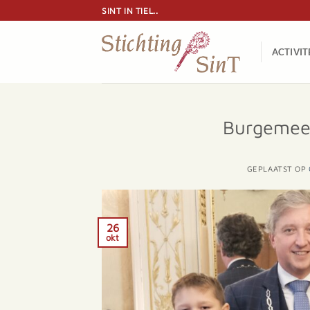
Ga
SINT IN TIEL..
naar
inhoud
ACTIVIT
Burgemees
GEPLAATST OP
26
okt