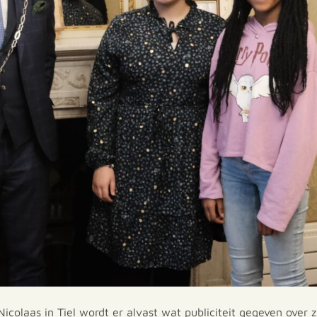
icolaas in Tiel wordt er alvast wat publiciteit gegeven over z