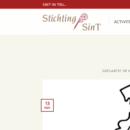
Ga
SINT IN TIEL..
naar
inhoud
ACTIVIT
GEPLAATST OP
13
nov