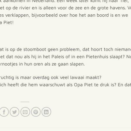
jk aankomen in Nederland. Een week later komt hij naar Tiel,
et op de rivier en is alleen voor de zee en de grote havens. V
es verklappen, bijvoorbeeld over hoe het aan boord is en we
 Piet!
 Dat is op de stoomboot geen probleem, dat hoort toch nieman
 dat nou als hij in het Paleis of in een Pietenhuis slaapt? N
ootjes in hun oren als ze gaan slapen.
idruchtig is maar overdag ook veel lawaai maakt?
zich heeft die hem waarschuwt als Opa Piet te druk is? En da