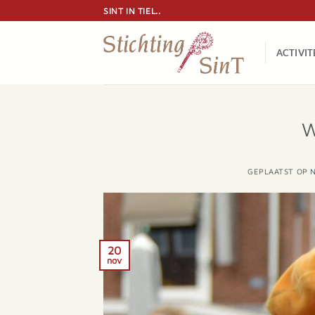
Ga
SINT IN TIEL..
naar
inhoud
ACTIVIT
W
GEPLAATST OP
20
nov