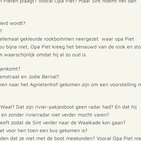
ijn Pieten plaagt? Vooral Opa Piet? Maar Sint noemt het dan
ierd wordt?
?
s allemaal gekleurde rookbommen neergezet waar opa Piet
ou bijna niet, Opa Piet kreeg het benauwd van de rook en st
 waarschijnlijk omdat hij al zo oud is.
egenkomt?
mstraat en Jodie Bernal?
deren naar het Agnietenhof gekomen zijn om een voorstelling 
 Waal? Dat zijn rivier-pakjesboot geen radar had? En dat hij
 en zonder rivierradar niet verder mocht varen?
eft zodat de Sint verder naar de Waalkade kon gaan?
at voor hen toen een bus gekomen is?
nden dat ze niet met de boot meekonden? Vooral Opa Piet nie