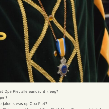
t Opa Piet alle aandacht kreeg?
gen?
je jaloers was op Opa Piet?