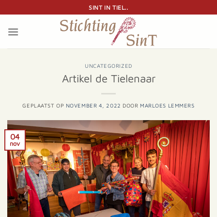
Ga
SINT IN TIEL..
naar
inhoud
UNCATEGORIZED
Artikel de Tielenaar
GEPLAATST OP
NOVEMBER 4, 2022
DOOR
MARLOES LEMMERS
04
nov