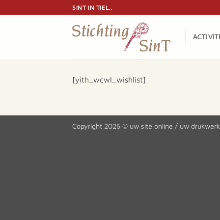
Ga
SINT IN TIEL..
naar
inhoud
ACTIVIT
[yith_wcwl_wishlist]
Copyright 2026 ©
uw site online
/
uw drukwerk