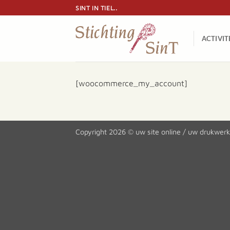
Ga
SINT IN TIEL..
naar
inhoud
ACTIVIT
[woocommerce_my_account]
Copyright 2026 ©
uw site online
/
uw drukwerk